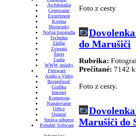
Architektúra
Foto z cesty
Cestovanie
Experiment
Krajina
Momentky
Dovolenka 
Nočná fotografia
Technika
do Marušiči
Zátíšie
Zvieratá
Šport
Rubrika:
Fotograf
Ľudia
WWW stránky
Prečítané:
7142 k
Freeware
Audio a Video
Bezpečnosť
Foto z cesty.
Grafika
Internet
Kompresia
Napalovanie
Dovolenka 
Office
Ostatné
Marušiči do S
Správa súborov
Portable Software