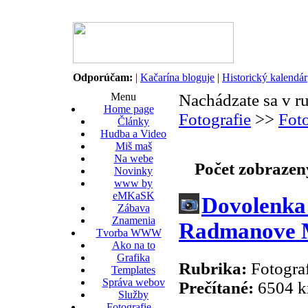
Odporúčam:
|
Kačarína bloguje
|
Historický kalendár
Menu
Nachádzate sa v r
Home page
Fotografie
>>
Foto
Články
Hudba a Video
Miš maš
Na webe
Počet zobrazen
Novinky
www by
eMKaSK
Dovolenka 
Zábava
Znamenia
Radmanove M
Tvorba WWW
Ako na to
Grafika
Rubrika:
Fotograf
Templates
Správa webov
Prečítané:
6504 k
Služby
Fotografie