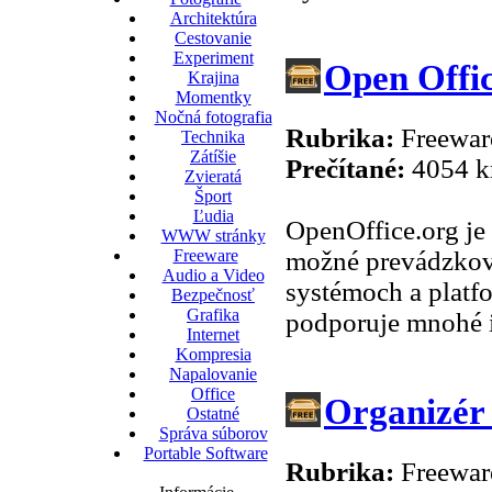
Architektúra
Cestovanie
Experiment
Open Offic
Krajina
Momentky
Nočná fotografia
Rubrika:
Freeware
Technika
Zátíšie
Prečítané:
4054 k
Zvieratá
Šport
Ľudia
OpenOffice.org je
WWW stránky
možné prevádzkov
Freeware
Audio a Video
systémoch a platfo
Bezpečnosť
Grafika
podporuje mnohé i
Internet
Kompresia
Napalovanie
Office
Organizér
Ostatné
Správa súborov
Portable Software
Rubrika:
Freeware