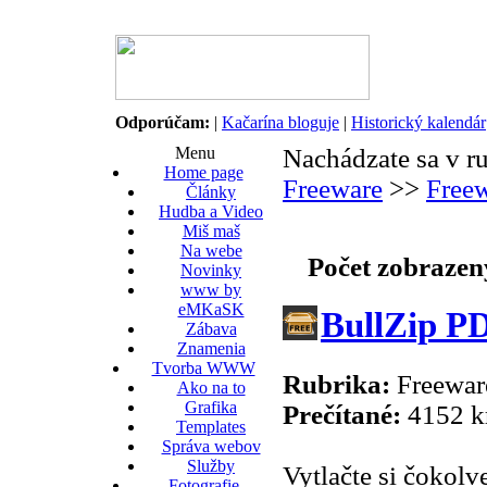
Odporúčam:
|
Kačarína bloguje
|
Historický kalendár
Menu
Nachádzate sa v r
Home page
Freeware
>>
Freew
Články
Hudba a Video
Miš maš
Na webe
Počet zobrazen
Novinky
www by
eMKaSK
BullZip PD
Zábava
Znamenia
Tvorba WWW
Rubrika:
Freeware
Ako na to
Grafika
Prečítané:
4152 k
Templates
Správa webov
Služby
Vytlačte si čokol
Fotografie