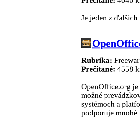
Prečítané:
4040 k
Je jeden z ďalších
OpenOffic
Rubrika:
Freeware
Prečítané:
4558 k
OpenOffice.org je
možné prevádzkov
systémoch a platfo
podporuje mnohé i