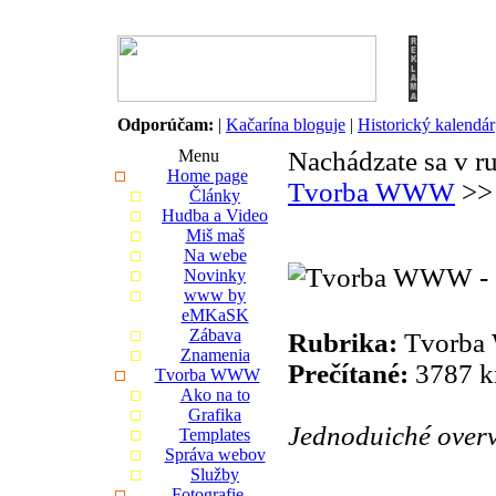
Odporúčam:
|
Kačarína bloguje
|
Historický kalendár
Menu
Nachádzate sa v r
Home page
Tvorba WWW
>
Články
Hudba a Video
Miš maš
Na webe
Novinky
www by
eMKaSK
Zábava
Rubrika:
Tvorba
Znamenia
Prečítané:
3787 k
Tvorba WWW
Ako na to
Grafika
Jednoduiché overv
Templates
Správa webov
Služby
Fotografie