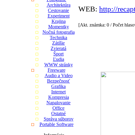
Architektúra
WEB:
http://recap
Cestovanie
Experiment
Krajina
[Akt. známka: 0 / Počet hlaso
Momentky
Nočná fotografia
Technika
Zátíšie
Zvieratá
Šport
Ľudia
WWW stránky
Freeware
Audio a Video
Bezpečnosť
Grafika
Internet
Kompresia
Napalovanie
Office
Ostatné
Správa súborov
Portable Software