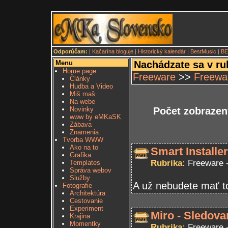
Odporúčam:
|
Kačarína bloguje
|
Historický kalendár
|
BestMusic
|
BE
Menu
Nachádzate sa v ru
Home page
Freeware
>>
Freewa
Články
Hudba a Video
Miš maš
Na webe
Novinky
Počet zobrazen
www by eMKaSK
Zábava
Znamenia
Tvorba WWW
Ako na to
Smart Installe
Grafika
Rubrika:
Freeware 
Templates
Správa webov
Služby
A už nebudete mať to
Fotografie
Architektúra
Cestovanie
Experiment
Miro - Sledova
Krajina
Momentky
Rubrika:
Freeware 