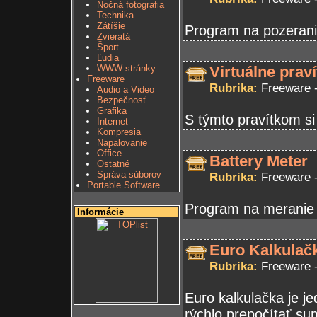
Nočná fotografia
Technika
Zátíšie
Program na pozeranie
Zvieratá
Šport
Ľudia
Virtuálne praví
WWW stránky
Freeware
Rubrika:
Freeware 
Audio a Video
Bezpečnosť
Grafika
S týmto pravítkom si
Internet
Kompresia
Napalovanie
Office
Battery Meter
Ostatné
Správa súborov
Rubrika:
Freeware 
Portable Software
Program na meranie k
Informácie
Euro Kalkulač
Rubrika:
Freeware 
Euro kalkulačka je j
rýchlo prepočítať s