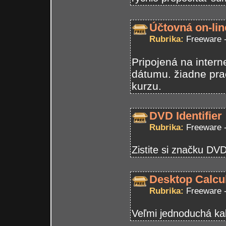
Účtovná on-lin
Rubrika:
Freeware 
Pripojená na inter
dátumu. žiadne pr
kurzu.
DVD Identifier
Rubrika:
Freeware 
Zistite si značku DV
Desktop Calcul
Rubrika:
Freeware 
Veľmi jednoduchá ka