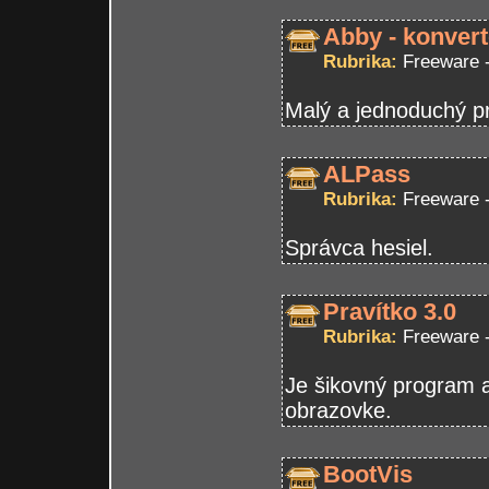
Abby - konvert
Rubrika:
Freeware 
Malý a jednoduchý pr
ALPass
Rubrika:
Freeware 
Správca hesiel.
Pravítko 3.0
Rubrika:
Freeware 
Je šikovný program a
obrazovke.
BootVis